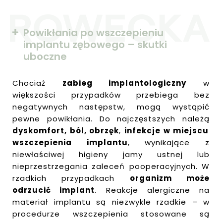
Powikłania po wszczepieniu
implantu zębowego – skutki
uboczne
Chociaż
zabieg implantologiczny
w
większości przypadków przebiega bez
negatywnych następstw, mogą wystąpić
pewne powikłania. Do najczęstszych należą
dyskomfort, ból, obrzęk
,
infekcje w miejscu
wszczepienia implantu
, wynikające z
niewłaściwej higieny jamy ustnej lub
nieprzestrzegania zaleceń pooperacyjnych. W
rzadkich przypadkach
organizm może
odrzucić implant
. Reakcje alergiczne na
materiał implantu są niezwykle rzadkie – w
procedurze wszczepienia stosowane są