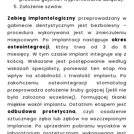
Założenie szwów.
Zabieg implantologiczny
przeprowadzany w
gabinecie dentystycznym jest bezbolesny –
procedura wykonywana jest w znieczuleniu
miejscowym. Po implantacji następuje
okres
osteointegracji
, który trwa od 3 do 6
miesięcy. W tym czasie implant integruje się z
kością. Wskazane jest postępowanie według
wskazań specjalisty, ponieważ ten etap ma
wpływ na stabilność i trwałość implantu. Po
zakończeniu osteointegracji stomatolog
przeprowadza założenie śruby gojącej (jeśli nie
była założona wcześniej), formującej tkanki
miękkie wokół implantu. Ostatnim etapem jest
odbudowa protetyczna
, czyli osadzenie
sztucznego zęba lub zębów na wszczepionym
implancie. Po uprzednim pobraniu wycisków w
laboratorium protetycznym wykonywana jest