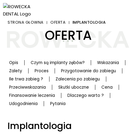
STRONA GŁÓWNA
OFERTA
IMPLANTOLOGIA
|
|
OFERTA
Opis
Czym są implanty zębów?
Wskazania
Zalety
Proces
Przygotowanie do zabiegu
Ile trwa zabieg ?
Zalecenia po zabiegu
Przeciwwskazania
Skutki uboczne
Cena
Finansowanie leczenia
Dlaczego warto ?
Udogodnienia
Pytania
Implantologia