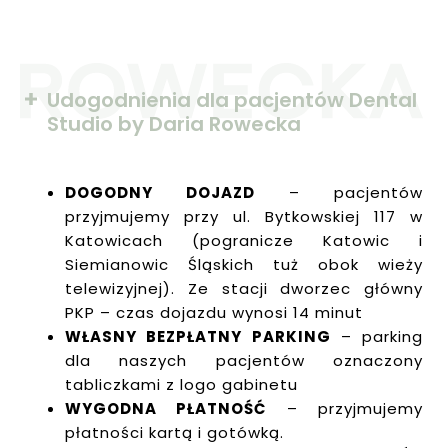
Udogodnienia dla pacjentów Dental
Studio by Daria Rowecka
DOGODNY DOJAZD
– pacjentów
przyjmujemy przy ul. Bytkowskiej 117 w
Katowicach (pogranicze Katowic i
Siemianowic Śląskich tuż obok wieży
telewizyjnej). Ze stacji dworzec główny
PKP – czas dojazdu wynosi 14 minut
WŁASNY BEZPŁATNY PARKING
– parking
dla naszych pacjentów oznaczony
tabliczkami z logo gabinetu
WYGODNA PŁATNOŚĆ
– przyjmujemy
płatności kartą i gotówką.