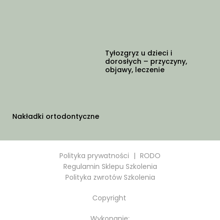
Tyłozgryz u dzieci i
dorosłych – przyczyny,
objawy, leczenie
Nakładki ortodontyczne
Polityka prywatności
|
RODO
Regulamin Sklepu Szkolenia
Polityka zwrotów Szkolenia
Copyright
Wykonanie: