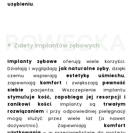
uzębieniu
.
Zalety implantów zębowych
Implanty zębowe
oferują wiele korzyści.
Działają i wyglądają
jak naturalne zęby
, dzięki
czemu wspierają
estetykę uśmiechu
,
zapewniają
komfort
i zwiększają
pewność
siebie
pacjenta. Wszczepienie implantu
stymuluje kość, zapobiega jej resorpcji i
zanikowi kości
. Implanty są
trwałym
rozwiązaniem
i przy odpowiedniej pielęgnacji
mogą służyć przez wiele lat (a nawet
dożywotnio). Zapewniają
komfort
użytkowania
– w przeciwieństwie do protezy