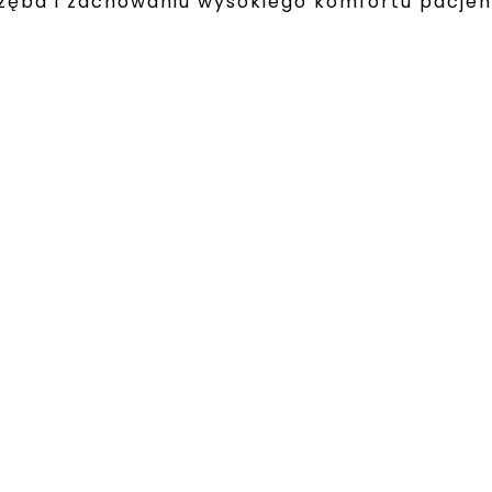
zęba i zachowaniu wysokiego komfortu pacjen