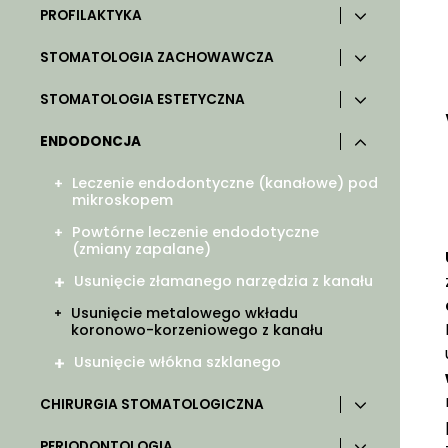
PROFILAKTYKA
STOMATOLOGIA ZACHOWAWCZA
STOMATOLOGIA ESTETYCZNA
ENDODONCJA
Leczenie endodontyczne (kanałowe) pod
mikroskopem
Powtórne leczenie endodotyczne
(zmiany zapalane)
Usunięcie złamanego narzędzia z kanału
Usunięcie metalowego wkładu
koronowo-korzeniowego z kanału
Usunięcie włókna szklanego
CHIRURGIA STOMATOLOGICZNA
PERIODONTOLOGIA