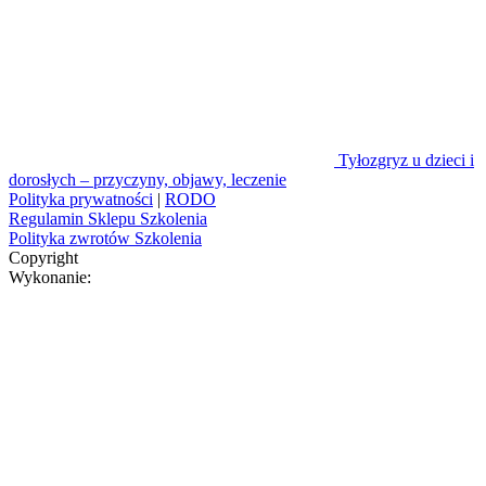
Tyłozgryz u dzieci i
dorosłych – przyczyny, objawy, leczenie
Polityka prywatności
|
RODO
Regulamin Sklepu Szkolenia
Polityka zwrotów Szkolenia
Copyright
Wykonanie: