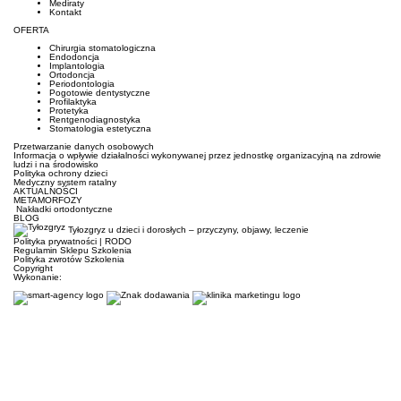
Mediraty
Kontakt
OFERTA
Chirurgia stomatologiczna
Endodoncja
Implantologia
Ortodoncja
Periodontologia
Pogotowie dentystyczne
Profilaktyka
Protetyka
Rentgenodiagnostyka
Stomatologia estetyczna
Przetwarzanie danych osobowych
Informacja o wpływie działalności wykonywanej przez jednostkę organizacyjną na zdrowie
ludzi i na środowisko
Polityka ochrony dzieci
Medyczny system ratalny
AKTUALNOŚCI
METAMORFOZY
Nakładki ortodontyczne
BLOG
Tyłozgryz u dzieci i dorosłych – przyczyny, objawy, leczenie
Polityka prywatności
|
RODO
Regulamin Sklepu Szkolenia
Polityka zwrotów Szkolenia
Copyright
Wykonanie: