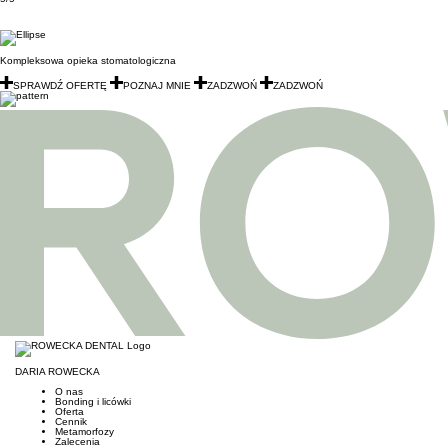
Kompleksowa opieka stomatologiczna
SPRAWDŹ OFERTĘ
POZNAJ MNIE
ZADZWOŃ
ZADZWOŃ
DARIA ROWECKA
O nas
Bonding i licówki
Oferta
Cennik
Metamorfozy
Zalecenia