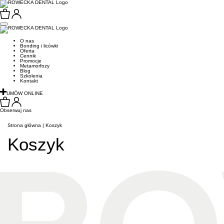
O nas
Bonding i licówki
Oferta
Cennik
Promocje
Metamorfozy
Blog
Szkolenia
Kontakt
UMÓW ONLINE
Obserwuj nas
Strona główna
|
Koszyk
Koszyk