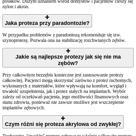
posiłków. Dużym uznaniem wśród dentystów i pacjentów cieszy się
nylon i akron.
Jaka proteza przy paradontozie?
W przypadku problemów z paradontozą rekomenduje się tzw.
szynoprotezę. Pozwala ona na stabilizację rozchwianych zębów.
Jakie są najlepsze protezy jak się nie ma
zębów?
Przy całkowitym bezzębiu konieczne jest zastosowanie protezy
całkowitej. Pacjenci mogą skorzystać zarówno z protez ruchomych,
wykonanych z materiałów, które wpływają na komfort, wygląd i
trwałość uzupełnienia, jak i protez stałych na implantach. Wybór
zależy od oczekiwań pacjenta, jego możliwości finansowych oraz
stanu zdrowia, ponieważ nie zawsze możliwe jest wszczepienie
implantów zębowych.
Czym różni się proteza akrylowa od zwykłej?
Tradycyjne, “zwykłe” protezy zębowe to właśnie całkowite protezy