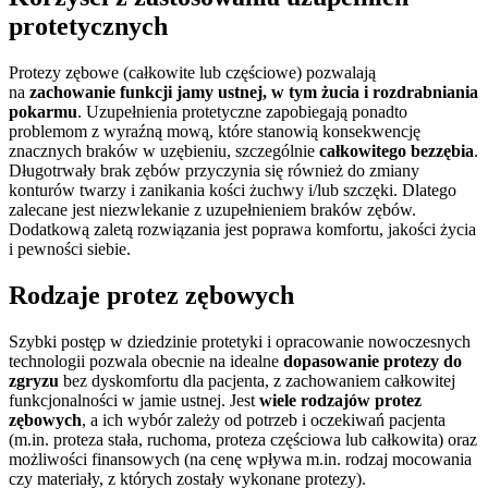
protetycznych
Protezy zębowe (całkowite lub częściowe) pozwalają
na
zachowanie funkcji jamy ustnej, w tym żucia i rozdrabniania
pokarmu
. Uzupełnienia protetyczne zapobiegają ponadto
problemom z wyraźną mową, które stanowią konsekwencję
znacznych braków w uzębieniu, szczególnie
całkowitego bezzębia
.
Długotrwały brak zębów przyczynia się również do zmiany
konturów twarzy i zanikania kości żuchwy i/lub szczęki. Dlatego
zalecane jest niezwlekanie z uzupełnieniem braków zębów.
Dodatkową zaletą rozwiązania jest poprawa komfortu, jakości życia
i pewności siebie.
Rodzaje protez zębowych
Szybki postęp w dziedzinie protetyki i opracowanie nowoczesnych
technologii pozwala obecnie na idealne
dopasowanie protezy do
zgryzu
bez dyskomfortu dla pacjenta, z zachowaniem całkowitej
funkcjonalności w jamie ustnej. Jest
wiele rodzajów protez
zębowych
, a ich wybór zależy od potrzeb i oczekiwań pacjenta
(m.in. proteza stała, ruchoma, proteza częściowa lub całkowita) oraz
możliwości finansowych (na cenę wpływa m.in. rodzaj mocowania
czy materiały, z których zostały wykonane protezy).