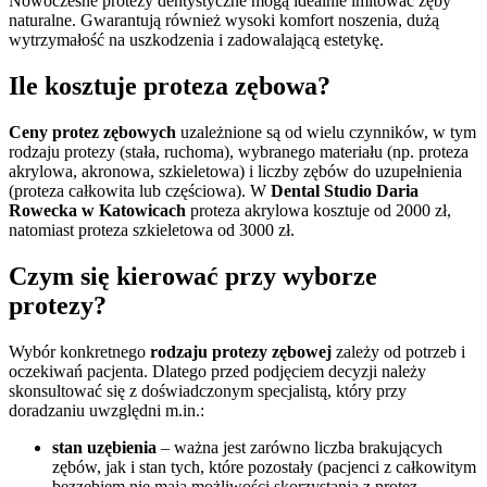
Nowoczesne protezy dentystyczne mogą idealnie imitować zęby
naturalne. Gwarantują również wysoki komfort noszenia, dużą
wytrzymałość na uszkodzenia i zadowalającą estetykę.
Ile kosztuje proteza zębowa?
Ceny protez zębowych
uzależnione są od wielu czynników, w tym
rodzaju protezy (stała, ruchoma), wybranego materiału (np. proteza
akrylowa, akronowa, szkieletowa) i liczby zębów do uzupełnienia
(proteza całkowita lub częściowa). W
Dental Studio Daria
Rowecka w Katowicach
proteza akrylowa kosztuje od 2000 zł,
natomiast proteza szkieletowa od 3000 zł.
Czym się kierować przy wyborze
protezy?
Wybór konkretnego
rodzaju protezy zębowej
zależy od potrzeb i
oczekiwań pacjenta. Dlatego przed podjęciem decyzji należy
skonsultować się z doświadczonym specjalistą, który przy
doradzaniu uwzględni m.in.:
stan uzębienia
– ważna jest zarówno liczba brakujących
zębów, jak i stan tych, które pozostały (pacjenci z całkowitym
bezzębiem nie mają możliwości skorzystania z protez