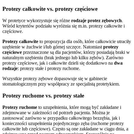
Protezy całkowite vs. protezy częściowe
W protetyce wykorzystuje się różne
rodzaje protez zębowych
.
Wśród kryteriów podziału wyróżnia się m.in. protezy całkowite i
częściowe.
Protezy całkowite
to propozycja dla osób, które całkowicie utraciły
uzębienie w żuchwie i/lub górnej szczęce. Natomiast
protezy
częściowe
przeznaczone są dla pacjentów, którzy posiadają braki w
naturalnym uzębieniu (brak jednego lub kilku zębów). Zarówno
protezy częściowe, jak i całkowite dzieli się dodatkowo na
dwa
rodzaje
: protezy stałe i protezy ruchome.
Wszystkie protezy zębowe dopasowuje się w gabinecie
stomatologicznym przy współpracy ze specjalistą protetykiem.
Protezy ruchome vs. protezy stałe
Protezy ruchome
to uzupełnienia, które mogą być zakładane i
zdejmowane w zależności od potrzeb pacjenta. Można je
zastosować zarówno w przypadku całkowitego bezzębia, jak i
konieczności uzupełnienia pojedynczego zęba (ruchome protezy
całkowite lub częściowe). Często są one zakładane w ciągu dnia, a