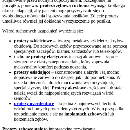
zdejmowane przed nocnym odpoczynkiem. Szczególnie na
początku, ponieważ
proteza zębowa ruchoma
wymaga krótkiego
okresu adaptacji, aby pacjent mógł przyzwyczaić się do
swobodnego mówienia i spożywania posiłków. Zdjęcie protezy
umożliwia również jej dokładne wyczyszczenie po posiłku.
Wśród ruchomych uzupełnień wyróżnia się:
protezy szkieletowe
– tworzą metalowy szkielet z akrylową
obudową. Do zdrowych zębów przymocowane są za pomocą
specjalnych zaczepów, klamer, zatrzasków lub teleskopów,
ruchome
protezy elastyczne
, inaczej akronowe – są one
stworzone z elastycznego materiału, który zapewnia
maksymalny komfort podczas noszenia,
protezy osiadające
– skonstruowane z akrylu i są mocno
dopasowane zarówno do dziąseł, jak i do podniebienia. W
razie konieczności do ich mocowania wykorzystuje się
specjalistyczny klej.
Protezy akrylowe
częściowe lub stałe
należą wciąż do najpopularniejszych rozwiązań wśród
seniorów,
protezy overdenture
– to jedna z najnowszych technik
wśród ruchomych protez dentystycznych. W tym przypadku
uzupełnienie mocuje się na
implantach zębowych
lub
korzeniach zębów.
Protezy zębowe stałe
to innowacyjne rozwiązanie