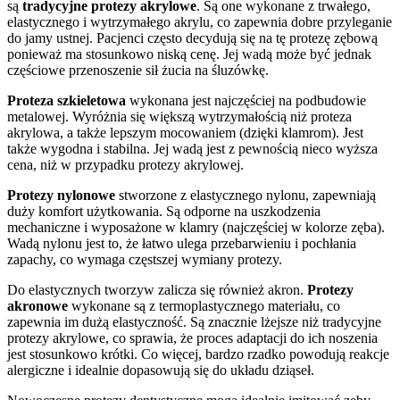
są
tradycyjne protezy akrylowe
. Są one wykonane z trwałego,
elastycznego i wytrzymałego akrylu, co zapewnia dobre przyleganie
do jamy ustnej. Pacjenci często decydują się na tę protezę zębową
ponieważ ma stosunkowo niską cenę. Jej wadą może być jednak
częściowe przenoszenie sił żucia na śluzówkę.
Proteza szkieletowa
wykonana jest najczęściej na podbudowie
metalowej. Wyróżnia się większą wytrzymałością niż proteza
akrylowa, a także lepszym mocowaniem (dzięki klamrom). Jest
także wygodna i stabilna. Jej wadą jest z pewnością nieco wyższa
cena, niż w przypadku protezy akrylowej.
Protezy nylonowe
stworzone z elastycznego nylonu, zapewniają
duży komfort użytkowania. Są odporne na uszkodzenia
mechaniczne i wyposażone w klamry (najczęściej w kolorze zęba).
Wadą nylonu jest to, że łatwo ulega przebarwieniu i pochłania
zapachy, co wymaga częstszej wymiany protezy.
Do elastycznych tworzyw zalicza się również akron.
Protezy
akronowe
wykonane są z termoplastycznego materiału, co
zapewnia im dużą elastyczność. Są znacznie lżejsze niż tradycyjne
protezy akrylowe, co sprawia, że proces adaptacji do ich noszenia
jest stosunkowo krótki. Co więcej, bardzo rzadko powodują reakcje
alergiczne i idealnie dopasowują się do układu dziąseł.