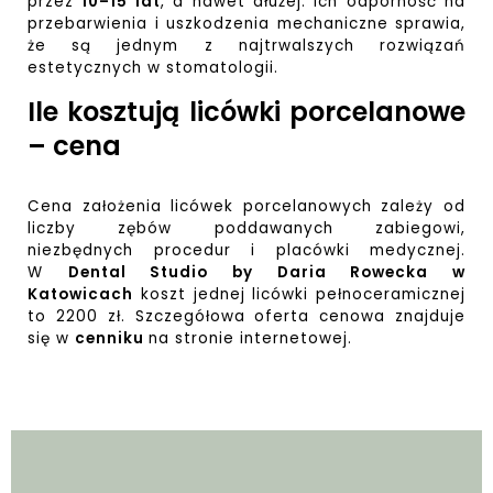
przez
10–15 lat
, a nawet dłużej. Ich odporność na
przebarwienia i uszkodzenia mechaniczne sprawia,
że są jednym z najtrwalszych rozwiązań
estetycznych w stomatologii.
Ile kosztują licówki porcelanowe
– cena
Cena założenia licówek porcelanowych zależy od
liczby zębów poddawanych zabiegowi,
niezbędnych procedur i placówki medycznej.
W
Dental Studio by Daria Rowecka w
Katowicach
koszt jednej licówki pełnoceramicznej
to 2200 zł. Szczegółowa oferta cenowa znajduje
się w
cenniku
na stronie internetowej.