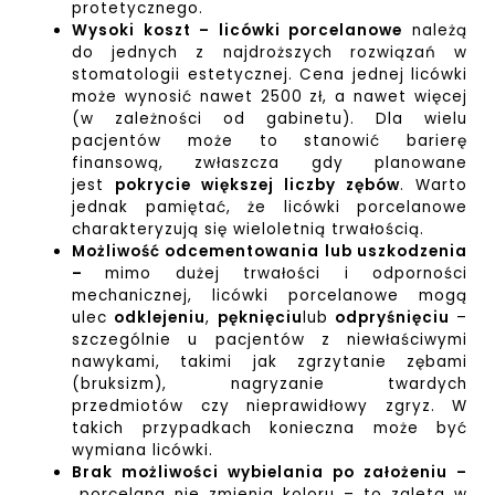
protetycznego.
Wysoki koszt – licówki porcelanowe
należą
do jednych z najdroższych rozwiązań w
stomatologii estetycznej. Cena jednej licówki
może wynosić nawet 2500 zł, a nawet więcej
(w zależności od gabinetu). Dla wielu
pacjentów może to stanowić barierę
finansową, zwłaszcza gdy planowane
jest
pokrycie większej liczby zębów
. Warto
jednak pamiętać, że licówki porcelanowe
charakteryzują się wieloletnią trwałością.
Możliwość odcementowania lub uszkodzenia
–
mimo dużej trwałości i odporności
mechanicznej, licówki porcelanowe mogą
ulec
odklejeniu
,
pęknięciu
lub
odpryśnięciu
–
szczególnie u pacjentów z niewłaściwymi
nawykami, takimi jak zgrzytanie zębami
(bruksizm), nagryzanie twardych
przedmiotów czy nieprawidłowy zgryz. W
takich przypadkach konieczna może być
wymiana licówki.
Brak możliwości wybielania po założeniu –
porcelana nie zmienia koloru – to zaleta w