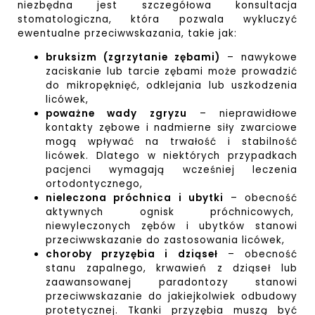
niezbędna jest szczegółowa konsultacja
stomatologiczna, która pozwala wykluczyć
ewentualne przeciwwskazania, takie jak:
bruksizm (zgrzytanie zębami)
– nawykowe
zaciskanie lub tarcie zębami może prowadzić
do mikropęknięć, odklejania lub uszkodzenia
licówek,
poważne wady zgryzu
– nieprawidłowe
kontakty zębowe i nadmierne siły zwarciowe
mogą wpływać na trwałość i stabilność
licówek. Dlatego w niektórych przypadkach
pacjenci wymagają wcześniej leczenia
ortodontycznego,
nieleczona próchnica i ubytki
– obecność
aktywnych ognisk próchnicowych,
niewyleczonych zębów i ubytków stanowi
przeciwwskazanie do zastosowania licówek,
choroby przyzębia i dziąseł
– obecność
stanu zapalnego, krwawień z dziąseł lub
zaawansowanej paradontozy stanowi
przeciwwskazanie do jakiejkolwiek odbudowy
protetycznej. Tkanki przyzębia muszą być