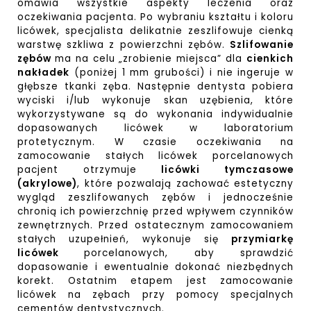
omawia wszystkie aspekty leczenia oraz
oczekiwania pacjenta. Po wybraniu kształtu i koloru
licówek, specjalista delikatnie zeszlifowuje cienką
warstwę szkliwa z powierzchni zębów.
Szlifowanie
zębów
ma na celu „zrobienie miejsca” dla
cienkich
nakładek
(poniżej 1 mm grubości) i nie ingeruje w
głębsze tkanki zęba. Następnie dentysta pobiera
wyciski i/lub wykonuje skan uzębienia, które
wykorzystywane są do wykonania indywidualnie
dopasowanych licówek w laboratorium
protetycznym. W czasie oczekiwania na
zamocowanie stałych licówek porcelanowych
pacjent otrzymuje
licówki tymczasowe
(akrylowe)
, które pozwalają zachować estetyczny
wygląd zeszlifowanych zębów i jednocześnie
chronią ich powierzchnię przed wpływem czynników
zewnętrznych. Przed ostatecznym zamocowaniem
stałych uzupełnień, wykonuje się
przymiarkę
licówek
porcelanowych, aby sprawdzić
dopasowanie i ewentualnie dokonać niezbędnych
korekt. Ostatnim etapem jest zamocowanie
licówek na zębach przy pomocy specjalnych
cementów dentystycznych.