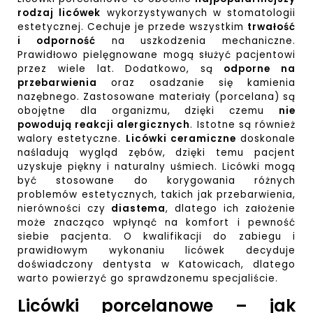
rodzaj licówek
wykorzystywanych w stomatologii
estetycznej. Cechuje je przede wszystkim
trwałość
i odporność
na uszkodzenia mechaniczne.
Prawidłowo pielęgnowane mogą służyć pacjentowi
przez wiele lat. Dodatkowo, są
odporne na
przebarwienia
oraz osadzanie się kamienia
nazębnego. Zastosowane materiały (porcelana) są
obojętne dla organizmu, dzięki czemu
nie
powodują reakcji alergicznych
. Istotne są również
walory estetyczne.
Licówki ceramiczne
doskonale
naśladują wygląd zębów, dzięki temu pacjent
uzyskuje piękny i naturalny uśmiech. Licówki mogą
być stosowane do korygowania różnych
problemów estetycznych, takich jak przebarwienia,
nierówności czy
diastema
, dlatego ich założenie
może znacząco wpłynąć na komfort i pewność
siebie pacjenta. O kwalifikacji do zabiegu i
prawidłowym wykonaniu licówek decyduje
doświadczony
dentysta w Katowicach
, dlatego
warto powierzyć go sprawdzonemu specjaliście.
Licówki porcelanowe – jak