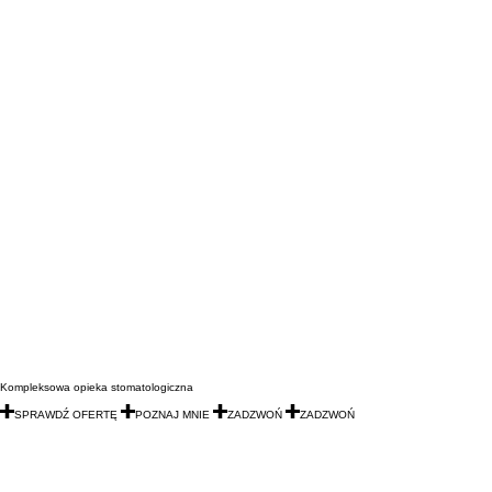
Kompleksowa opieka stomatologiczna
SPRAWDŹ OFERTĘ
POZNAJ MNIE
ZADZWOŃ
ZADZWOŃ