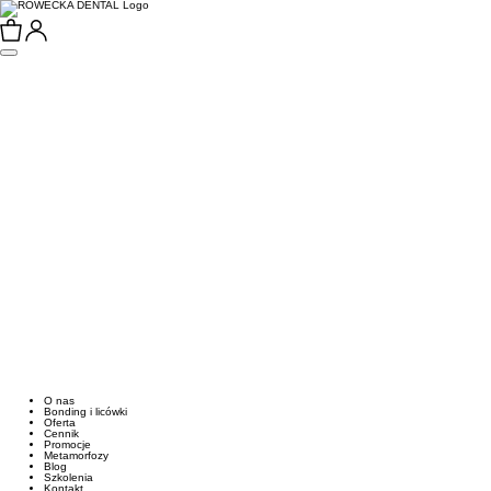
O nas
Bonding i licówki
Oferta
Cennik
Promocje
Metamorfozy
Blog
Szkolenia
Kontakt