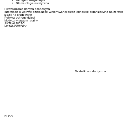
Rentgenodiagnostyka
Stomatologia estetyczna
Przetwarzanie danych osobowych
Informacja o wpływie działalności wykonywanej przez jednostkę organizacyjną na zdrowie
ludzi i na środowisko
Polityka ochrony dzieci
Medyczny system ratalny
AKTUALNOŚCI
METAMORFOZY
Nakładki ortodontyczne
BLOG