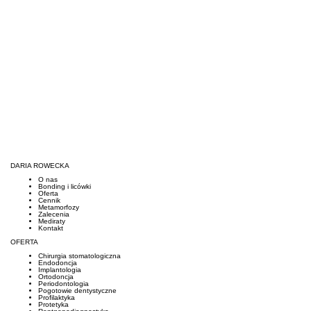
DARIA ROWECKA
O nas
Bonding i licówki
Oferta
Cennik
Metamorfozy
Zalecenia
Mediraty
Kontakt
OFERTA
Chirurgia stomatologiczna
Endodoncja
Implantologia
Ortodoncja
Periodontologia
Pogotowie dentystyczne
Profilaktyka
Protetyka