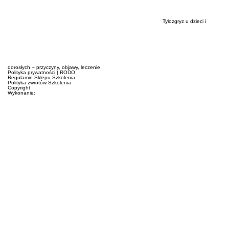
Tyłozgryz u dzieci i
dorosłych – przyczyny, objawy, leczenie
Polityka prywatności
|
RODO
Regulamin Sklepu Szkolenia
Polityka zwrotów Szkolenia
Copyright
Wykonanie: