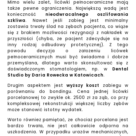
Mimo wielu zalet, licówki pełnoceramiczne mają
także pewne ograniczenia. Największą wadą jest
konieczność
nieodwracalnego oszlifowania
szkliwa
. Nawet jeśli zabieg jest minimalny
zostawia trwały ślad na zębach pacjenta, co wiąże
się z brakiem możliwości rezygnacji z nakładek w
przyszłości (chyba, że pacjent zdecyduje się na
inny rodzaj odbudowy protetycznej). Z tego
powodu decyzja o założeniu licówek
pełnoceramicznych musi być świadoma i dobrze
przemyślana, dlatego warto skonsultować się z
doświadczonym stomatologiem, np. w
Dental
Studio by Daria Rowecka w Katowicach
.
Drugim aspektem jest
wyższy koszt
zabiegu w
porównaniu do bondingu. Cena jednej licówki
porcelanowej to zwykle ok. 2500 zł za ząb, co przy
kompleksowej rekonstrukcji większej liczby zębów
może stanowić istotny wydatek.
Warto również pamiętać, że chociaż porcelana jest
bardzo trwała, nie jest całkowicie odporna na
uszkodzenia. W przypadku urazów mechanicznych,