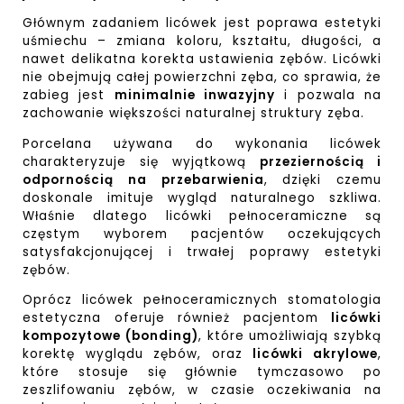
Głównym zadaniem licówek jest poprawa estetyki
uśmiechu – zmiana koloru, kształtu, długości, a
nawet delikatna korekta ustawienia zębów. Licówki
nie obejmują całej powierzchni zęba, co sprawia, że
zabieg jest
minimalnie inwazyjny
i pozwala na
zachowanie większości naturalnej struktury zęba.
Porcelana używana do wykonania licówek
charakteryzuje się wyjątkową
przeziernością i
odpornością na przebarwienia
, dzięki czemu
doskonale imituje wygląd naturalnego szkliwa.
Właśnie dlatego licówki pełnoceramiczne są
częstym wyborem pacjentów oczekujących
satysfakcjonującej i trwałej poprawy estetyki
zębów.
Oprócz licówek pełnoceramicznych stomatologia
estetyczna oferuje również pacjentom
licówki
kompozytowe (
bonding
)
, które umożliwiają szybką
korektę wyglądu zębów, oraz
licówki akrylowe
,
które stosuje się głównie tymczasowo po
zeszlifowaniu zębów, w czasie oczekiwania na