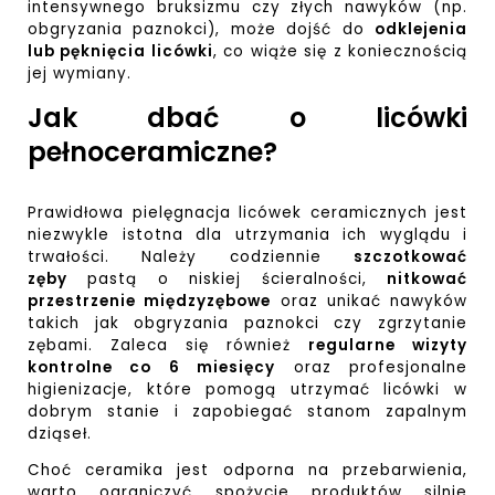
intensywnego bruksizmu czy złych nawyków (np.
obgryzania paznokci), może dojść do
odklejenia
lub pęknięcia licówki
, co wiąże się z koniecznością
jej wymiany.
Jak dbać o licówki
pełnoceramiczne?
Prawidłowa pielęgnacja licówek ceramicznych jest
niezwykle istotna dla utrzymania ich wyglądu i
trwałości. Należy codziennie
szczotkować
zęby
pastą o niskiej ścieralności,
nitkować
przestrzenie międzyzębowe
oraz unikać nawyków
takich jak obgryzania paznokci czy zgrzytanie
zębami. Zaleca się również
regularne wizyty
kontrolne co 6 miesięcy
oraz profesjonalne
higienizacje, które pomogą utrzymać licówki w
dobrym stanie i zapobiegać stanom zapalnym
dziąseł.
Choć ceramika jest odporna na przebarwienia,
warto ograniczyć spożycie produktów silnie