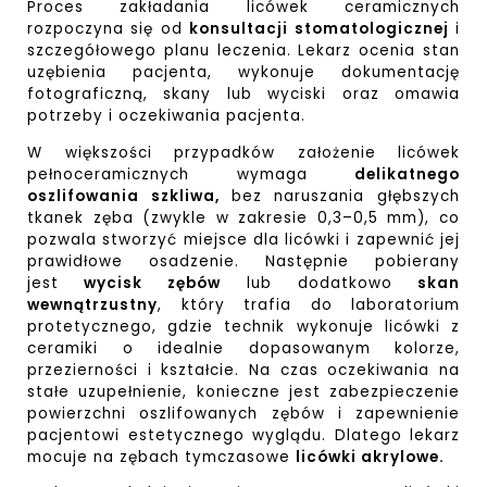
Proces zakładania licówek ceramicznych
rozpoczyna się od
konsultacji stomatologicznej
i
szczegółowego planu leczenia. Lekarz ocenia stan
uzębienia pacjenta, wykonuje dokumentację
fotograficzną, skany lub wyciski oraz omawia
potrzeby i oczekiwania pacjenta.
W większości przypadków założenie licówek
pełnoceramicznych wymaga
delikatnego
oszlifowania szkliwa,
bez naruszania głębszych
tkanek zęba (zwykle w zakresie 0,3–0,5 mm), co
pozwala stworzyć miejsce dla licówki i zapewnić jej
prawidłowe osadzenie. Następnie pobierany
jest
wycisk zębów
lub dodatkowo
skan
wewnątrzustny
, który trafia do laboratorium
protetycznego, gdzie technik wykonuje licówki z
ceramiki o idealnie dopasowanym kolorze,
przezierności i kształcie. Na czas oczekiwania na
stałe uzupełnienie, konieczne jest zabezpieczenie
powierzchni oszlifowanych zębów i zapewnienie
pacjentowi estetycznego wyglądu. Dlatego lekarz
mocuje na zębach tymczasowe
licówki akrylowe.