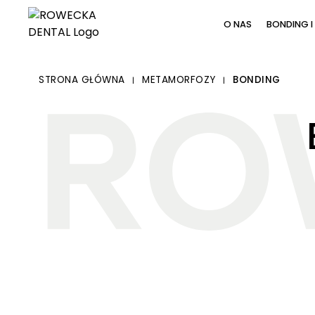
O NAS
BONDING I
STRONA GŁÓWNA
METAMORFOZY
BONDING
|
|