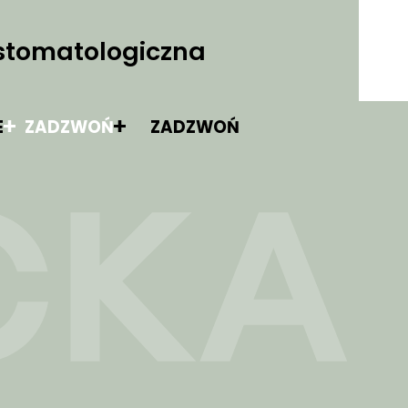
stomatologiczna
E
ZADZWOŃ
ZADZWOŃ