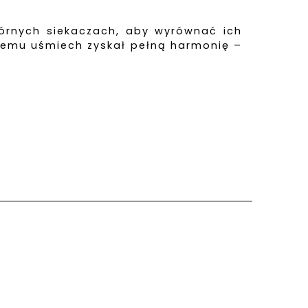
órnych siekaczach, aby wyrównać ich
 temu uśmiech zyskał pełną harmonię –