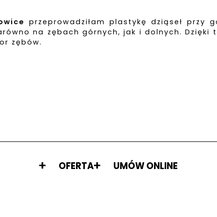
owice
przeprowadziłam plastykę dziąseł przy g
arówno na zębach górnych, jak i dolnych. Dzięki
olor zębów.
OFERTA
UMÓW ONLINE