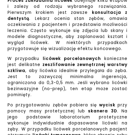
Proces zakładania licówek
obejmuje kilka etapów
i zależy od rodzaju wybranego rozwiązania.
Pierwszym krokiem jest zawsze
konsultacja z
dentystą
. Lekarz ocenia stan zębów, omawia
oczekiwania z pacjentem i przedstawia możliwości
leczenia. Często wykonuje się zdjęcia lub skany i
modele diagnostyczne, aby zaplanować kształt i
wygląd licówek. W niektórych przypadkach
przygotowuje się wizualizację efektu końcowego.
W przypadku
licówek porcelanowych
konieczne
jest delikatne
zeszlifowanie zewnętrznej warstwy
szkliwa
, aby licówka idealnie przylegała do zęba.
Jest to zazwyczaj minimalna ingerencja,
ograniczona do 0,3-0,5 mm. Jeśli wybrano licówki
bezinwazyjne (no-prep), ten etap może zostać
pominięty.
Po przygotowaniu zębów pobiera się
wycisk
przy
pomocy masy protetycznej lub
skanera 3D
. Na
jego podstawie laboratorium protetyczne
wykonuje indywidualnie dopasowane licówki na
zęby. W przypadku licówek porcelanowych pacjent