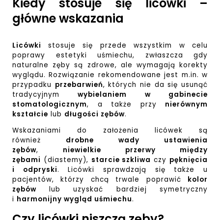
Kiedy stosuje się licówki –
główne wskazania
Licówki
stosuje się przede wszystkim w celu
poprawy estetyki uśmiechu, zwłaszcza gdy
naturalne zęby są zdrowe, ale wymagają korekty
wyglądu. Rozwiązanie rekomendowane jest m.in. w
przypadku
przebarwień
, których nie da się usunąć
tradycyjnym
wybielaniem w gabinecie
stomatologicznym
, a także przy
nierównym
kształcie
lub
długości zębów
.
Wskazaniami do założenia licówek są
również
drobne wady ustawienia
zębów
,
niewielkie przerwy między
zębami
(diastemy),
starcie szkliwa
czy
pęknięcia
i odpryski
. Licówki sprawdzają się także u
pacjentów, którzy chcą trwale poprawić
kolor
zębów
lub uzyskać bardziej symetryczny
i
harmonijny wygląd uśmiechu
.
Czy licówki niszczą zęby?