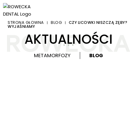
STRONA GŁÓWNA
BLOG
CZY LICÓWKI NISZCZĄ ZĘBY?
|
|
WYJAŚNIAMY
AKTUALNOŚCI
METAMORFOZY
BLOG