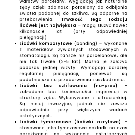
warstwy porcelany. Wyglądają jak naturalne
zęby dzięki zdolności porcelany do odbijania
światła podobnej do szkliwa. Są odporne na
przebarwienia.
Trwałość tego rodzaju
licówek jest największa
– mogą służyć nawet
kilkanaście lat (przy odpowiedniej
pielęgnacji).
Licówki kompozytowe
(
bonding
) – wykonane
z materiałów żywicznych stosowanych w
stomatologii. Są tańsze niż porcelanowe, ale
nie tak trwałe (2-5 lat). Można je założyć
podczas jednej wizyty. Wymagają bardziej
regularnej pielęgnacji, ponieważ są
podatniejsze na przebarwienia i uszkodzenia.
Licówki bez szlifowania (no-prep)
–
zakładane bez konieczności ingerencji w
strukturę zęba. Wykonywane z ultracienkiej.
Są mniej inwazyjne, jednak nie zawsze
odpowiednie przy większych wadach
estetycznych.
Licówki tymczasowe (licówki akrylowe)
–
stosowane jako tymczasowe nakładki na czas
oczekiwania na wykonanie ostatecznych